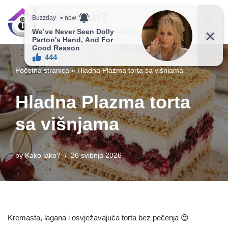
Kako lako?
Skip
Vaš vodič ka jednostavnijem životu!
to
content
Početna stranica
»
Hladna Plazma torta sa višnjama
Hladna Plazma torta
sa višnjama
by
Kako lako?
26 svibnja 2026
Kremasta, lagana i osvježavajuća torta bez pečenja 😍