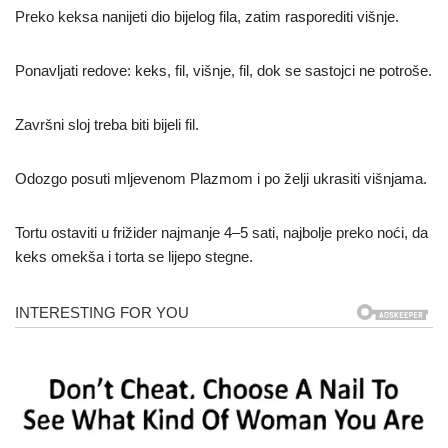
Preko keksa nanijeti dio bijelog fila, zatim rasporediti višnje.
Ponavljati redove: keks, fil, višnje, fil, dok se sastojci ne potroše.
Završni sloj treba biti bijeli fil.
Odozgo posuti mljevenom Plazmom i po želji ukrasiti višnjama.
Tortu ostaviti u frižider najmanje 4–5 sati, najbolje preko noći, da
keks omekša i torta se lijepo stegne.