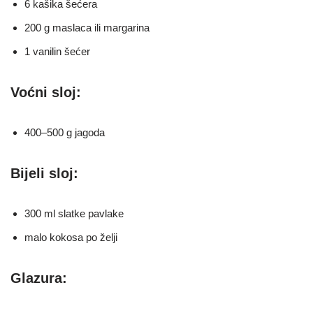
6 kašika šećera
200 g maslaca ili margarina
1 vanilin šećer
Voćni sloj:
400–500 g jagoda
Bijeli sloj:
300 ml slatke pavlake
malo kokosa po želji
Glazura: