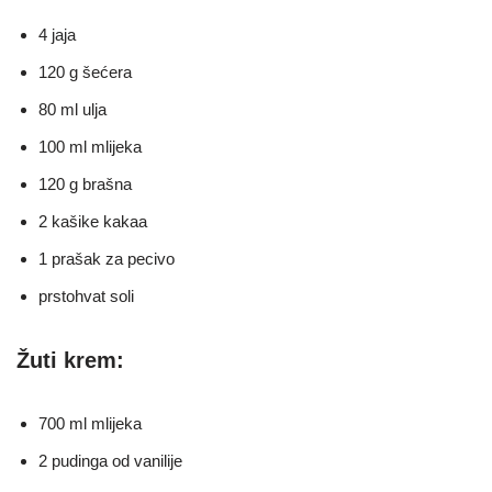
4 jaja
120 g šećera
80 ml ulja
100 ml mlijeka
120 g brašna
2 kašike kakaa
1 prašak za pecivo
prstohvat soli
Žuti krem:
700 ml mlijeka
2 pudinga od vanilije