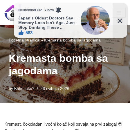
Kako lako?
Skip
Vaš vodič ka jednostavnijem životu!
to
content
Početna stranica
»
Kremasta bomba sa jagodama
Kremasta bomba sa
jagodama
by
Kako lako?
26 svibnja 2026
Kremast, čokoladan i voćni kolač koji osvaja na prvi zalogaj 😍