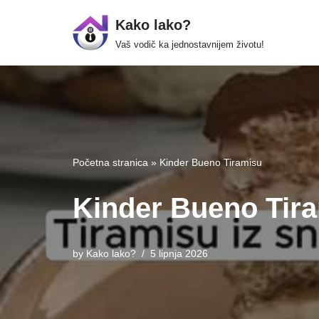
Kako lako?
Skip
Vaš vodič ka jednostavnijem životu!
to
content
Početna stranica
»
Kinder Bueno Tiramisu
Kinder Bueno Tir
by
Kako lako?
5 lipnja 2026