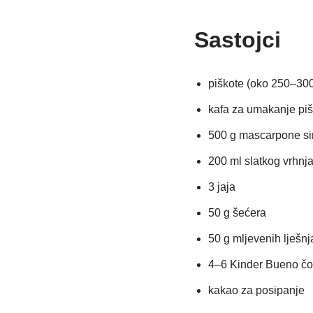
Sastojci
piškote (oko 250–300
kafa za umakanje piš
500 g mascarpone si
200 ml slatkog vrhnja
3 jaja
50 g šećera
50 g mljevenih lješnj
4–6 Kinder Bueno čo
kakao za posipanje