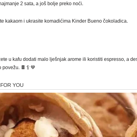
 najmanje 2 sata, a još bolje preko noći.
ite kakaom i ukrasite komadićima Kinder Bueno čokoladica.
te u kafu dodati malo lješnjak arome ili koristiti espresso, a des
o povežu. 🍫🥄🤎