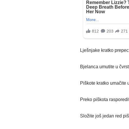
Lješnjake kratko prepecit
Bjelanca umutite u čvrst
Piškote kratko umačite u
Preko piškota rasporedi
Složite još jedan red pi