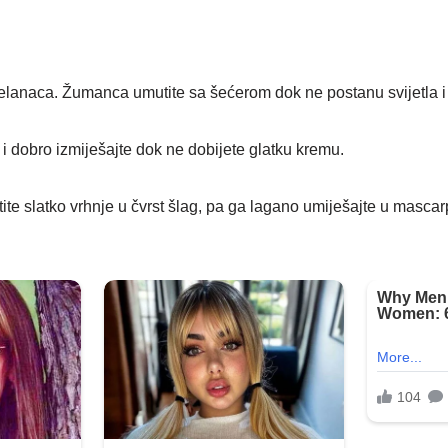
lanaca. Žumanca umutite sa šećerom dok ne postanu svijetla i
i dobro izmiješajte dok ne dobijete glatku kremu.
te slatko vrhnje u čvrst šlag, pa ga lagano umiješajte u masca