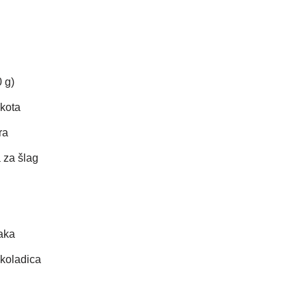
 g)
kota
ra
 za šlag
aka
koladica