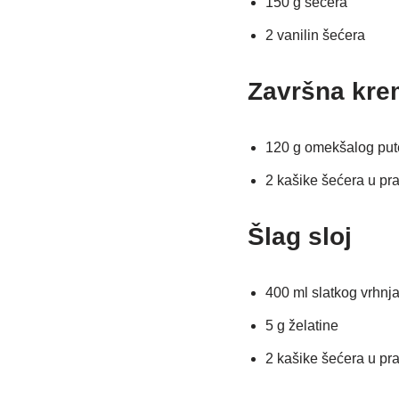
150 g šećera
2 vanilin šećera
Završna kre
120 g omekšalog put
2 kašike šećera u pr
Šlag sloj
400 ml slatkog vrhnj
5 g želatine
2 kašike šećera u pr