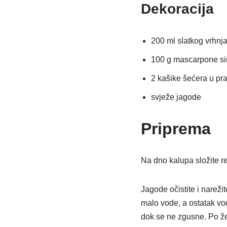
Dekoracija
200 ml slatkog vrhnj
100 g mascarpone si
2 kašike šećera u pr
svježe jagode
Priprema
Na dno kalupa složite r
Jagode očistite i nareži
malo vode, a ostatak vo
dok se ne zgusne. Po žel