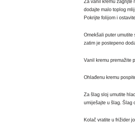
Za vanil kremu zagrijte 
dodajte malo toplog mlij
Pokrijte folijom i ostavi
Omekšali puter umutite 
zatim je postepeno dodaj
Vanil kremu premažite pr
Ohlađenu kremu pospite
Za šlag sloj umutite hla
umiješajte u šlag. Šlag
Kolač vratite u frižider 