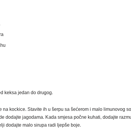
a
ra
ahu
ed keksa jedan do drugog.
te na kockice. Stavite ih u šerpu sa šećerom i malo limunovog so
de dodajte jagodama. Kada smjesa počne kuhati, dodajte razmuć
ji dodajte malo sirupa radi ljepše boje.