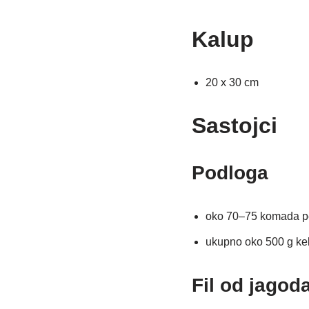
Kalup
20 x 30 cm
Sastojci
Podloga
oko 70–75 komada pe
ukupno oko 500 g ke
Fil od jagod