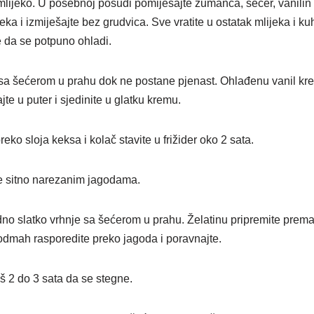
mlijeko. U posebnoj posudi pomiješajte žumanca, šećer, vanilin 
eka i izmiješajte bez grudvica. Sve vratite u ostatak mlijeka i k
te da se potpuno ohladi.
sa šećerom u prahu dok ne postane pjenast. Ohlađenu vanil kre
te u puter i sjedinite u glatku kremu.
eko sloja keksa i kolač stavite u frižider oko 2 sata.
 sitno narezanim jagodama.
dno slatko vrhnje sa šećerom u prahu. Želatinu pripremite prema u
 odmah rasporedite preko jagoda i poravnajte.
još 2 do 3 sata da se stegne.