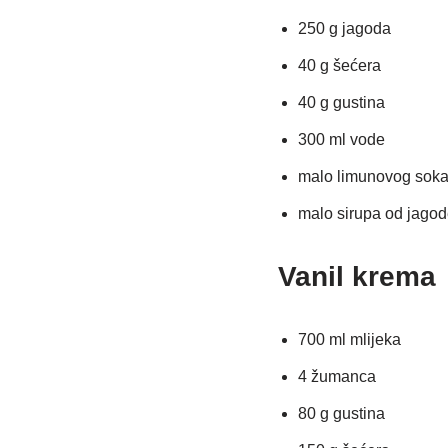
250 g jagoda
40 g šećera
40 g gustina
300 ml vode
malo limunovog sok
malo sirupa od jagode
Vanil krema
700 ml mlijeka
4 žumanca
80 g gustina