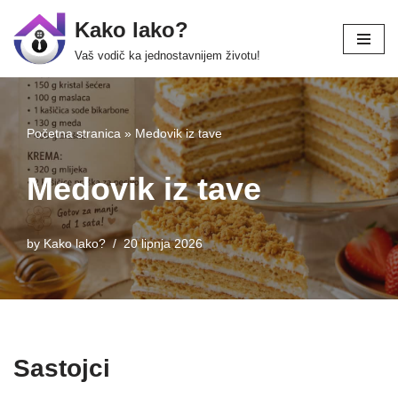
Kako lako?
Skip
Vaš vodič ka jednostavnijem životu!
to
content
Početna stranica
»
Medovik iz tave
Medovik iz tave
by
Kako lako?
20 lipnja 2026
Sastojci