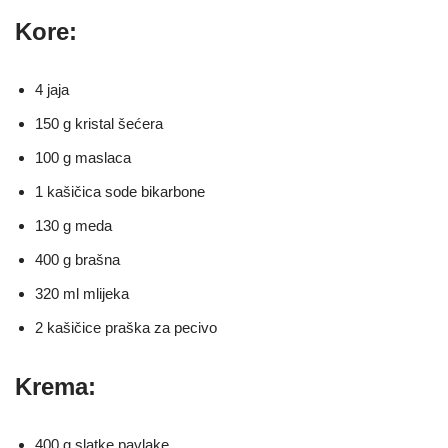
Kore:
4 jaja
150 g kristal šećera
100 g maslaca
1 kašičica sode bikarbone
130 g meda
400 g brašna
320 ml mlijeka
2 kašičice praška za pecivo
Krema:
400 g slatke pavlake