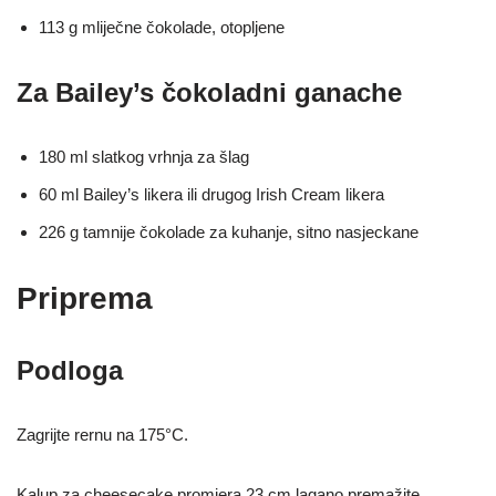
113 g mliječne čokolade, otopljene
Za Bailey’s čokoladni ganache
180 ml slatkog vrhnja za šlag
60 ml Bailey’s likera ili drugog Irish Cream likera
226 g tamnije čokolade za kuhanje, sitno nasjeckane
Priprema
Podloga
Zagrijte rernu na 175°C.
Kalup za cheesecake promjera 23 cm lagano premažite