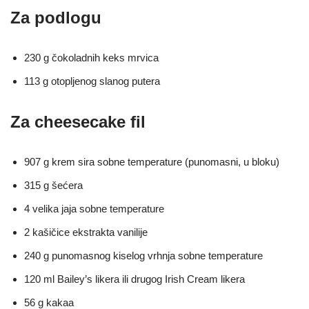
Za podlogu
230 g čokoladnih keks mrvica
113 g otopljenog slanog putera
Za cheesecake fil
907 g krem sira sobne temperature (punomasni, u bloku)
315 g šećera
4 velika jaja sobne temperature
2 kašičice ekstrakta vanilije
240 g punomasnog kiselog vrhnja sobne temperature
120 ml Bailey’s likera ili drugog Irish Cream likera
56 g kakaa