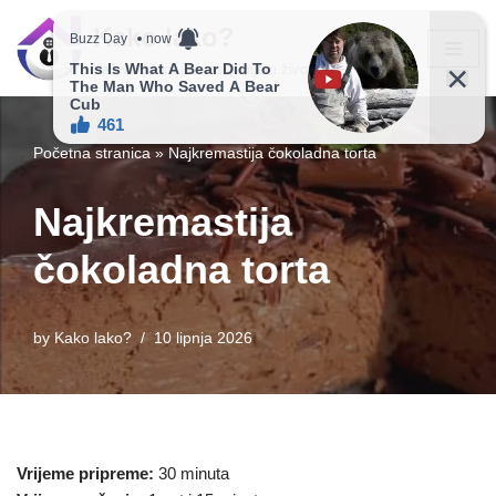
Kako lako?
Skip
Vaš vodič ka jednostavnijem životu!
to
content
Početna stranica
»
Najkremastija čokoladna torta
Najkremastija
čokoladna torta
by
Kako lako?
10 lipnja 2026
Vrijeme pripreme:
30 minuta