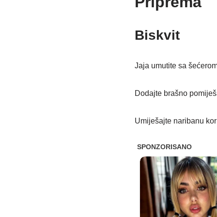
Priprema
Biskvit
Jaja umutite sa šećerom 
Dodajte brašno pomiješa
Umiješajte naribanu kori