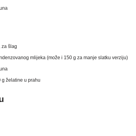
muna
 za šlag
denzovanog mlijeka (može i 150 g za manje slatku verziju)
muna
10 g želatine u prahu
u