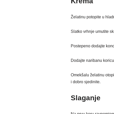
Krema
Želatinu potopite u hla
Slatko vrhnje umutite sk
Postepeno dodajte konde
Dodajte naribanu koricu
Omekšalu želatinu otopi
i dobro sjedinite.
Slaganje
Na prvu koru ravnomjer