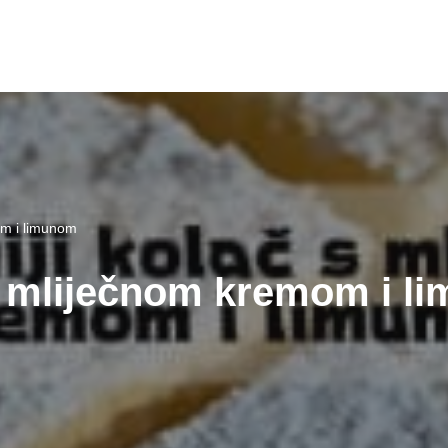
om i limunom
 s mliječnom kremom i 