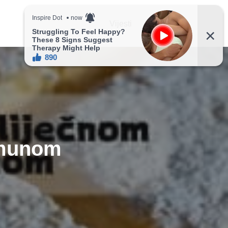
Vijesti
Recepti
limunom