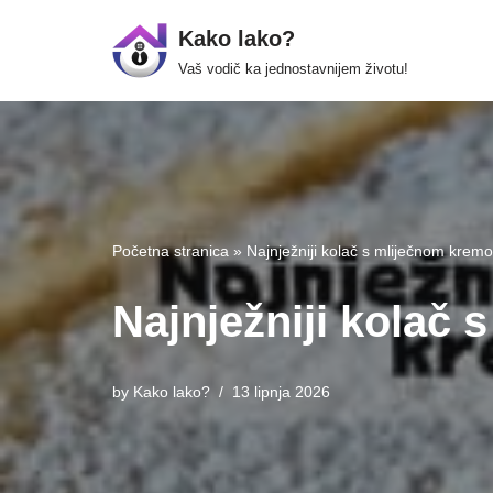
Kako lako?
Skip
Vaš vodič ka jednostavnijem životu!
to
content
Početna stranica
»
Najnježniji kolač s mliječnom krem
Najnježniji kolač
by
Kako lako?
13 lipnja 2026