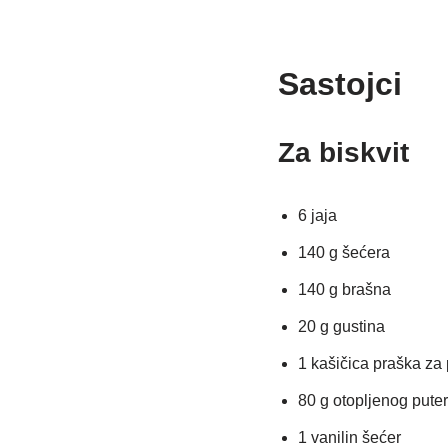
Sastojci
Za biskvit
6 jaja
140 g šećera
140 g brašna
20 g gustina
1 kašičica praška za
80 g otopljenog pute
1 vanilin šećer