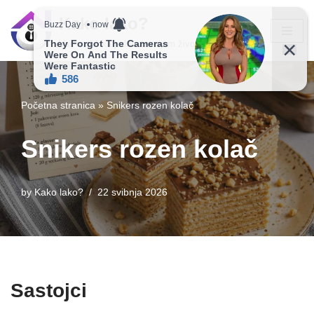
Kako lako?
Skip
Vaš vodič ka jednostavnijem životu!
to
content
Početna stranica
»
Snikers rozen kolač
Snikers rozen kolač
by
Kako lako?
22 svibnja 2026
Sastojci