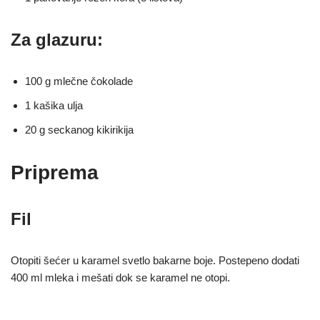
Za glazuru:
100 g mlečne čokolade
1 kašika ulja
20 g seckanog kikirikija
Priprema
Fil
Otopiti šećer u karamel svetlo bakarne boje. Postepeno dodati
400 ml mleka i mešati dok se karamel ne otopi.