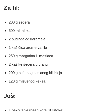
Za fil:
200 g šećera
600 ml mleka
2 pudinga od karamele
1 kašičica arome vanile
250 g margarina ili maslaca
2 kašike šećera u prahu
200 g pečenog neslanog kikirikija
120 g mlevenog keksa
Još:
1 pakovanje rozen kora (8 listova)