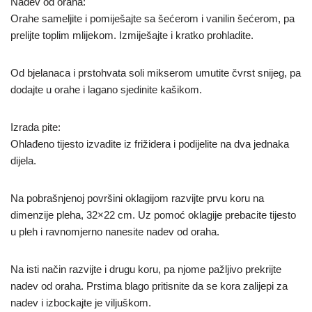
Nadev od oraha:
Orahe sameljite i pomiješajte sa šećerom i vanilin šećerom, pa
prelijte toplim mlijekom. Izmiješajte i kratko prohladite.
Od bjelanaca i prstohvata soli mikserom umutite čvrst snijeg, pa
dodajte u orahe i lagano sjedinite kašikom.
Izrada pite:
Ohlađeno tijesto izvadite iz frižidera i podijelite na dva jednaka
dijela.
Na pobrašnjenoj površini oklagijom razvijte prvu koru na
dimenzije pleha, 32×22 cm. Uz pomoć oklagije prebacite tijesto
u pleh i ravnomjerno nanesite nadev od oraha.
Na isti način razvijte i drugu koru, pa njome pažljivo prekrijte
nadev od oraha. Prstima blago pritisnite da se kora zalijepi za
nadev i izbockajte je viljuškom.