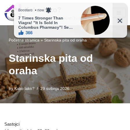
Kako lako?
Skip
Vaš vodič ka jednostavnijem životu!
to
content
Početna stranica
»
Starinska pita od oraha
Starinska pita od
oraha
by
Kako lako?
29 svibnja 2026
Sastojci