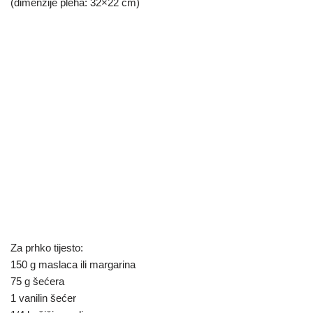
(dimenzije pleha: 32×22 cm)
Za prhko tijesto:
150 g maslaca ili margarina
75 g šećera
1 vanilin šećer