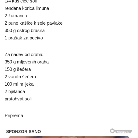
1/4 kašičice soli
rendana korica limuna
2 žumanca
2 pune kašike kisele pavlake
350 g oštrog brašna
1 prašak za pecivo
Za nadev od oraha:
350 g mljevenih oraha
150 g šećera
2 vanilin šećera
100 ml mlijeka
2 bjelanca
prstohvat soli
Priprema