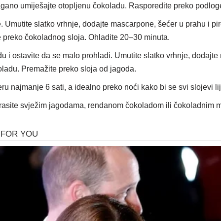
ano umiješajte otopljenu čokoladu. Rasporedite preko podloge i 
e. Umutite slatko vrhnje, dodajte mascarpone, šećer u prahu i p
te preko čokoladnog sloja. Ohladite 20–30 minuta.
du i ostavite da se malo prohladi. Umutite slatko vrhnje, dodajt
oladu. Premažite preko sloja od jagoda.
deru najmanje 6 sati, a idealno preko noći kako bi se svi slojevi li
krasite svježim jagodama, rendanom čokoladom ili čokoladnim m