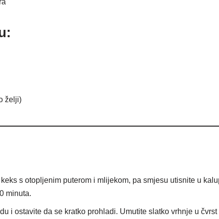
ra
u:
 želji)
 keks s otopljenim puterom i mlijekom, pa smjesu utisnite u ka
20 minuta.
u i ostavite da se kratko prohladi. Umutite slatko vrhnje u čvrst