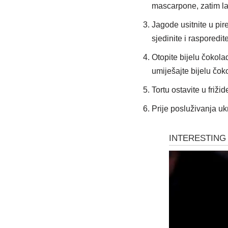
mascarpone, zatim lag
Jagode usitnite u pir
sjedinite i rasporedi
Otopite bijelu čokola
umiješajte bijelu čok
Tortu ostavite u friži
Prije posluživanja u