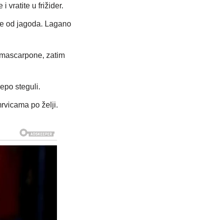
vratite u frižider.
ire od jagoda. Lagano
e mascarpone, zatim
jepo steguli.
rvicama po želji.