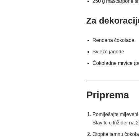
250 g mascarpone si
Za dekoracij
Rendana čokolada
Svježe jagode
Čokoladne mrvice (po
Priprema
Pomiješajte mljeveni
Stavite u frižider na 
Otopite tamnu čokolad