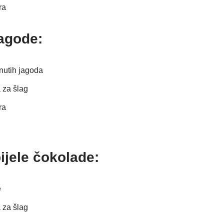
ra
agode:
znutih jagoda
 za šlag
ra
jele čokolade:
e
 za šlag