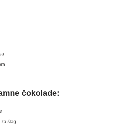
sa
era
amne čokolade:
e
 za šlag