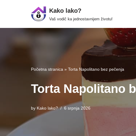
Kako lako?
Skip
Vaš vodič ka jednostavnijem životu!
to
content
Početna stranica
»
Torta Napolitano bez pečenja
Torta Napolitano 
by
Kako lako?
6 srpnja 2026